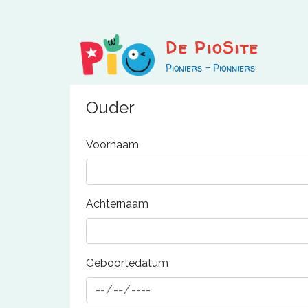
Overslaan
en
naar
De PioSite
de
Pioniers - Pionniers
inhoud
gaan
Ouder
Voornaam
Achternaam
Geboortedatum