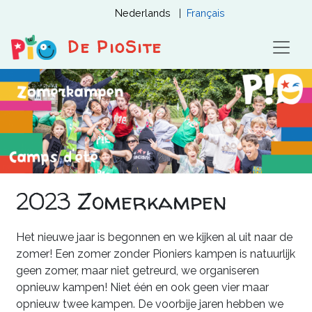
Overslaan
Nederlands
Français
en
naar
De PioSite
de
inhoud
gaan
2023 Zomerkampen
Het nieuwe jaar is begonnen en we kijken al uit naar de
zomer! Een zomer zonder Pioniers kampen is natuurlijk
geen zomer, maar niet getreurd, we organiseren
opnieuw kampen! Niet één en ook geen vier maar
opnieuw twee kampen. De voorbije jaren hebben we