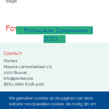
België
Foto albums
Fotoalbum Zomerkamp 2
Fotoalbum Zomerkamp 1
2023
2023
Contact
Pioniers
Maurice Lemonnierlaan 171
1000 Brussel
info@pioniers.be
BE62 0680 8728 4061
We gebruiken cookies op de pagina's van deze
website: noodzakelijke cookies, die nodig zijn om