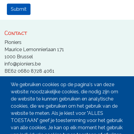
Contact
Pioniers
Maurice Lemonnierlaan 171
1000 Brussel
info@pioniers.be
BE62 0680 8728 4061
We gebruiken cookies op de pagina's van deze
website: noodzakelijke cookies, die nodig zijn om
de website te kunnen gebruiken en analytische
Partners
cookies, die we gebruiken om het gebruik van de
De Pioniers is een initiatief van Geneeskunde Voor Het
website te meten. Als je kiest voor "ALLES
Volk en de PVDA.
TOESTAAN" geef je toestemming voor het gebruik
van alle cookies. Je kan op elk moment het gebruik
De Pioniers zijn verzekerd door
www.dereymaeker-nv.be
.