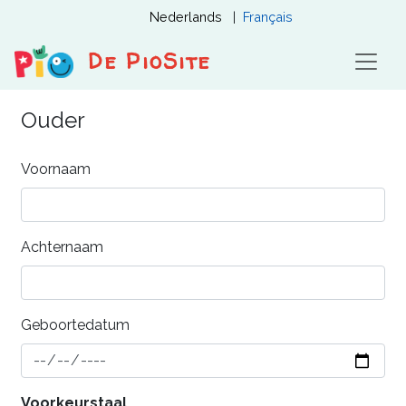
Overslaan
Nederlands
Français
en
naar
De PioSite
de
inhoud
Ouder
gaan
Voornaam
Achternaam
Geboortedatum
Voorkeurstaal